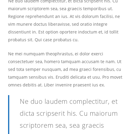
Ne duo laudem complectitur, et dicta scripserit his. Cu
maiorum scriptorem sea, sea graecis temporibus ut.
Regione reprehendunt an ius. At vis dolorum facilisi, ne
vim munere doctus liberavisse, sed oratio integre
dissentiunt in. Est option oportere indoctum et, id tollit
probatus sit. Qui case probatus cu.
Ne mei numquam theophrastus, ei dolor exerci
consectetuer sea, homero tamquam accusam te nam. Ut
sed tota semper nusquam, ad mea graeci forensibus, cu
tamquam sensibus vis. Eruditi delicata et usu. Pro movet
omnes debitis at. Liber invenire praesent ius ex.
Ne duo laudem complectitur, et
dicta scripserit his. Cu maiorum
scriptorem sea, sea graecis