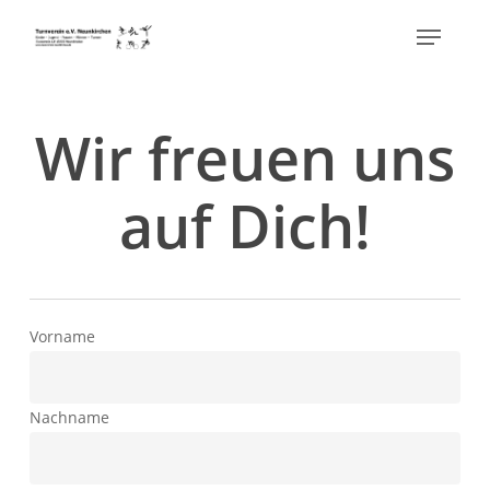
Skip
Menu
to
Close
main
Menu
content
Wir freuen uns
auf Dich!
Vorname
Nachname