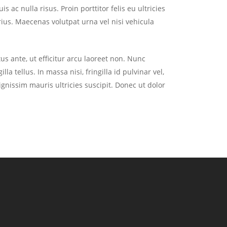
 ac nulla risus. Proin porttitor felis eu ultricies
rius. Maecenas volutpat urna vel nisi vehicula
s ante, ut efficitur arcu laoreet non. Nunc
a tellus. In massa nisi, fringilla id pulvinar vel,
dignissim mauris ultricies suscipit. Donec ut dolor