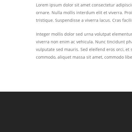
Lorem ipsum dolor sit amet consectetur adipiscing 
ornare. Nulla mollis interdum elit et viverra. P
tristique. Suspendisse a viverra lacus. Cras facil
Integer mollis dolor sed urna volutpat elementum
viverra non enim ac vehicula. Nunc tincidunt phare
vulputate sed mauris. Sed eleifend eros orci, et s
commodo, aliquet massa sit amet, commodo libe