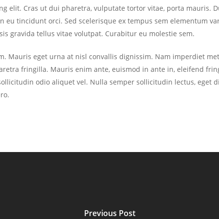
elit. Cras ut dui pharetra, vulputate tortor vitae, porta mauris. Duis
roin eu tincidunt orci. Sed scelerisque ex tempus sem elementum va
isis gravida tellus vitae volutpat. Curabitur eu molestie sem.
. Mauris eget urna at nisl convallis dignissim. Nam imperdiet metu
tra fringilla. Mauris enim ante, euismod in ante in, eleifend fringill
ollicitudin odio aliquet vel. Nulla semper sollicitudin lectus, eget 
ro.
Previous Post